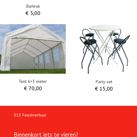
Barkruk
€
3,00
Tent 6×3 meter
Party-set
€
70,00
€
15,00
013 Feestverhuur
Binnenkort iets te vieren?