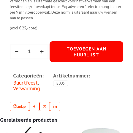
vermogen en is uitermate geschikt voor het verwarmen van een
feesttent en/of overkapt terras. Wij adviseren 1 electro hang-heater
per 9 m² vloeroppervlak. Deze norm is uiteraard naar uw wensen
aan te passen.
(excl € 25,- borg)
Electro
TOEVOEGEN AAN
hang-
HUURLIJST
heater
aantal
Categorieën:
Artikelnummer:
Buurtfeest
,
E003
Verwarming
Linkje
Gerelateerde producten