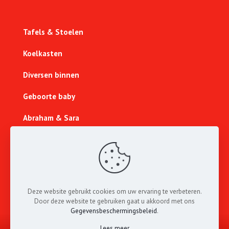
Tafels & Stoelen
Koelkasten
Diversen binnen
Geboorte baby
Abraham & Sara
Sport & Spel
Lichtcijfers
Nieuw
Deze website gebruikt cookies om uw ervaring te verbeteren.
Door deze website te gebruiken gaat u akkoord met ons
Gegevensbeschermingsbeleid
.
Alle rechten voorbehouden aan
013 Feestverhuur
®
2024 | Realisatie website:
Swop Media
Lees meer