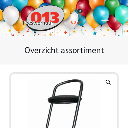
0
€
0,00
Overzicht assortiment