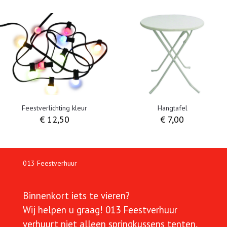
Feestverlichting kleur
Hangtafel
€
12,50
€
7,00
013 Feestverhuur
Binnenkort iets te vieren?
Wij helpen u graag!
013 Feestverhuur
verhuurt niet alleen springkussens tenten,