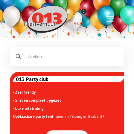
0
€
0,00
013 Party club
- Zeer trendy
- Snel en compleet opgezet
- Luxe uitstraling
Opblaasbare party tent huren in Tilburg en Brabant?