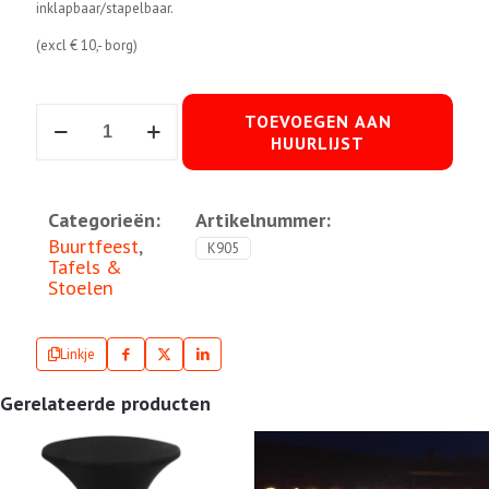
inklapbaar/stapelbaar.
(excl € 10,- borg)
Party-
TOEVOEGEN AAN
set
HUURLIJST
aantal
Categorieën:
Artikelnummer:
Buurtfeest
,
K905
Tafels &
Stoelen
Linkje
Gerelateerde producten