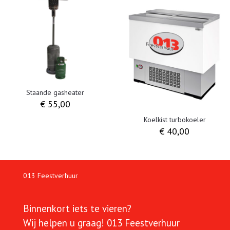
Staande gasheater
€
55,00
Koelkist turbokoeler
€
40,00
013 Feestverhuur
Binnenkort iets te vieren?
Wij helpen u graag!
013 Feestverhuur