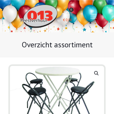
0
€
0,00
Overzicht assortiment