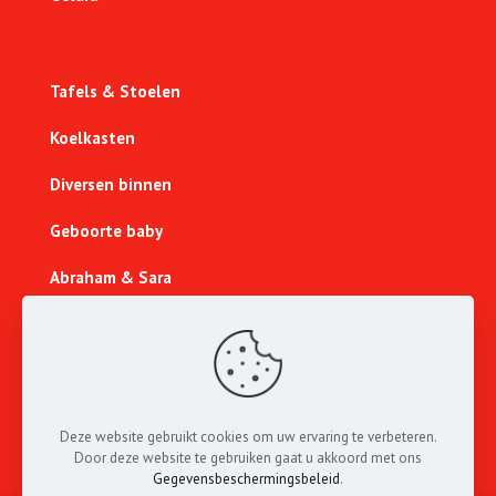
Tafels & Stoelen
Koelkasten
Diversen binnen
Geboorte baby
Abraham & Sara
Sport & Spel
Lichtcijfers
Nieuw
Deze website gebruikt cookies om uw ervaring te verbeteren.
Door deze website te gebruiken gaat u akkoord met ons
Gegevensbeschermingsbeleid
.
Alle rechten voorbehouden aan
013 Feestverhuur
®