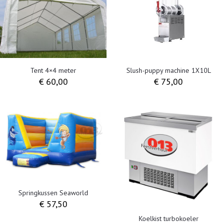
Slush-puppy machine 1X10L
Tent 4×4 meter
€
75,00
€
60,00
Springkussen Seaworld
€
57,50
Koelkist turbokoeler