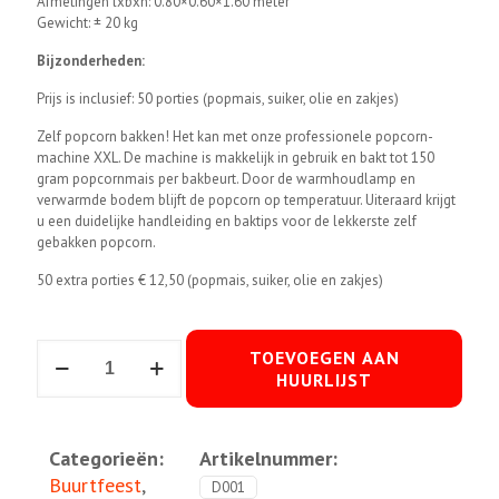
Afmetingen lxbxh: 0.80×0.60×1.60 meter
Gewicht: ± 20 kg
Bijzonderheden:
Prijs is inclusief: 50 porties (popmais, suiker, olie en zakjes)
Zelf popcorn bakken! Het kan met onze professionele popcorn-
machine XXL. De machine is makkelijk in gebruik en bakt tot 150
gram popcornmais per bakbeurt. Door de warmhoudlamp en
verwarmde bodem blijft de popcorn op temperatuur. Uiteraard krijgt
u een duidelijke handleiding en baktips voor de lekkerste zelf
gebakken popcorn.
50 extra porties € 12,50 (popmais, suiker, olie en zakjes)
Popcorn-
TOEVOEGEN AAN
machine
HUURLIJST
XXL
aantal
Categorieën:
Artikelnummer:
Buurtfeest
,
D001