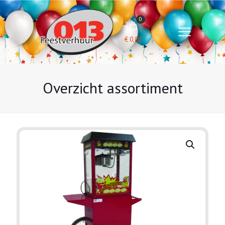
0
€
0,00
Overzicht assortiment