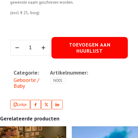
gewenste naam geschreven worden.
(excl. € 25,- borg)
Geboortebord
TOEVOEGEN AAN
meisje
HUURLIJST
Dino
aantal
Categorie:
Artikelnummer:
Geboorte /
N001
Baby
Linkje
Gerelateerde producten