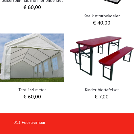
Suikerspin-machine met onderstel
€
60,00
Koelkist turbokoeler
€
40,00
Tent 4×4 meter
Kinder biertafelset
€
60,00
€
7,00
013 Feestverhuur