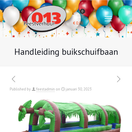
0
€
0,00
Handleiding buikschuifbaan
Published by
feestadmin
on
januari 30, 2023