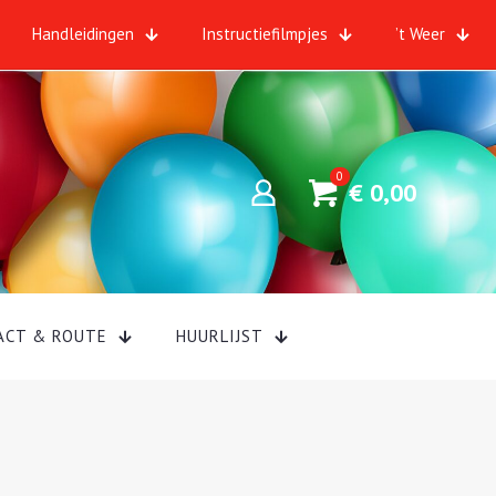
Handleidingen
Instructiefilmpjes
’t Weer
0
€
0,00
ACT & ROUTE
HUURLIJST