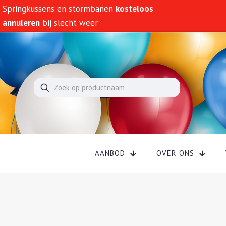
Huur onze populaire led cijfers
Bekijk hier
AANBOD
OVER ONS