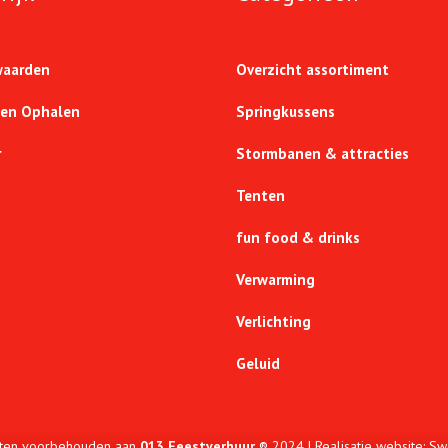
waarden
Overzicht assortiment
 en Ophalen
Springkussens
r
Stormbanen & attracties
Tenten
fun food & drinks
Verwarming
Verlichting
Geluid
hten voorbehouden aan
013 Feestverhuur
® 2024 | Realisatie website:
Sw