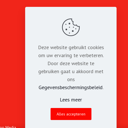
Tafels & Stoelen
Koelkasten
Diversen binnen
Deze website gebruikt cookies
om uw ervaring te verbeteren.
Geboorte baby
Door deze website te
Abraham & Sara
gebruiken gaat u akkoord met
ons
Sport & Spel
Gegevensbeschermingsbeleid
.
Lichtcijfers
Lees meer
Nieuw
Alles accepteren
op Media